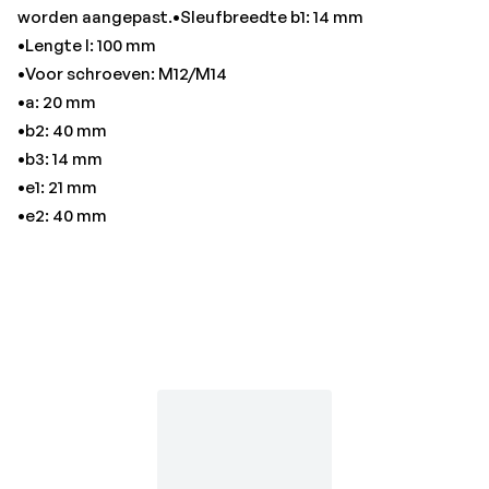
worden aangepast.•Sleufbreedte b1: 14 mm
•Lengte l: 100 mm
•Voor schroeven: M12/M14
•a: 20 mm
•b2: 40 mm
•b3: 14 mm
•e1: 21 mm
•e2: 40 mm