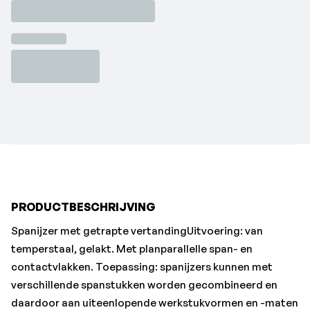
verschillende spanstukken worden gecombineerd en
daardoor aan uiteenlopende werkstukvormen en -maten
worden aangepast.•Sleufbreedte b1: 14 mm
•Lengte l: 100 mm
•Voor schroeven: M12/M14
•a: 20 mm
•b2: 40 mm
•b3: 14 mm
•e1: 21 mm
•e2: 40 mm
PRODUCTBESCHRIJVING
Spanijzer met getrapte vertandingUitvoering: van
temperstaal, gelakt. Met planparallelle span- en
contactvlakken. Toepassing: spanijzers kunnen met
verschillende spanstukken worden gecombineerd en
daardoor aan uiteenlopende werkstukvormen en -maten