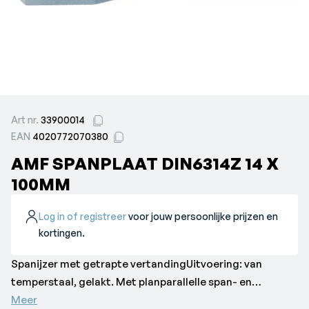
Art nr.
33900014
EAN
4020772070380
AMF SPANPLAAT DIN6314Z 14 X
100MM
Log in of registreer
voor jouw persoonlijke prijzen en
kortingen.
Spanijzer met getrapte vertandingUitvoering: van
temperstaal, gelakt. Met planparallelle span- en
contactvlakken. Toepassing: spanijzers kunnen met
Meer