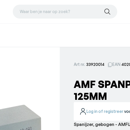
Waar ben je naar op zoek?
Art nr.
33920014
EAN
402
AMF SPANP
125MM
Log in of registreer
voo
Spanijzer, gebogen - AMFUi