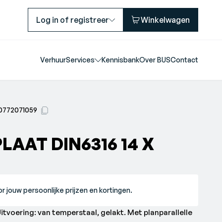
Log in of registreer
Winkelwagen
Verhuur
Services
Kennisbank
Over BUS
Contact
0772071059
LAAT DIN6316 14 X
r jouw persoonlijke prijzen en kortingen.
tvoering: van temperstaal, gelakt. Met planparallelle