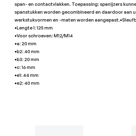
span- en contactvlakken. Toepassing: spanijzers kunn
spanstukken worden gecombineerd en daardoor aan u
werkstukvormen en -maten worden aangepast.•Sleufb
•Lengte l: 125 mm
•Voor schroeven: M12/M14
•a: 20 mm
•b2: 40 mm
•b3: 20 mm
•c: 16 mm
•e1: 44 mm
•e2: 40 mm