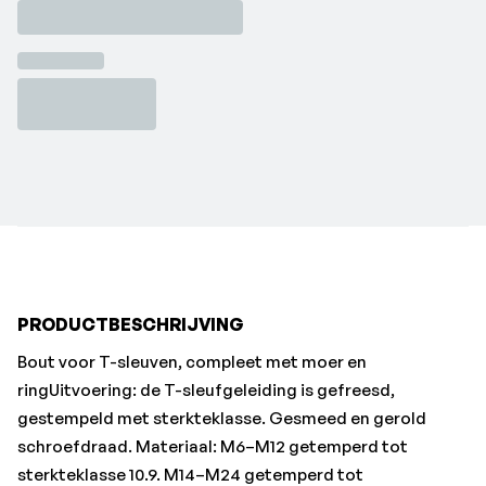
schroefdraad. Materiaal: M6–M12 getemperd tot
sterkteklasse 10.9. M14–M24 getemperd tot
sterkteklasse 8.8. Leveringsomvang: bout met moer en
ring.•Sleufbreedte: 6 mm
•Draad-Ø x lengte: M6x25 mm
•Breedte a: 5,7 mm
•Draadlengte b: 15 mm
•Kopgrootte e: 10 mm
•Kopdikte k: 4 mm
PRODUCTBESCHRIJVING
Bout voor T-sleuven, compleet met moer en
ringUitvoering: de T-sleufgeleiding is gefreesd,
gestempeld met sterkteklasse. Gesmeed en gerold
schroefdraad. Materiaal: M6–M12 getemperd tot
sterkteklasse 10.9. M14–M24 getemperd tot