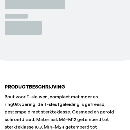
schroefdraad. Materiaal: M6–M12 getemperd tot
sterkteklasse 10.9. M14–M24 getemperd tot
sterkteklasse 8.8. Leveringsomvang: bout met moer en
ring.•Sleufbreedte: 10 mm
•Draad-Ø x lengte: M10x63 mm
•Breedte a: 9,7 mm
•Draadlengte b: 45 mm
•Kopgrootte e: 15 mm
•Kopdikte k: 6 mm
PRODUCTBESCHRIJVING
Bout voor T-sleuven, compleet met moer en
ringUitvoering: de T-sleufgeleiding is gefreesd,
gestempeld met sterkteklasse. Gesmeed en gerold
schroefdraad. Materiaal: M6–M12 getemperd tot
sterkteklasse 10.9. M14–M24 getemperd tot