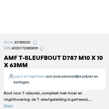
Art nr.
33785020
EAN
4020772080839
AMF T-SLEUFBOUT D787 M10 X 10
X 63MM
Log in of registreer
voor jouw persoonlijke prijzen en
kortingen.
Bout voor T-sleuven, compleet met moer en
ringUitvoering: de T-sleufgeleiding is gefreesd,
gestempeld met sterkteklasse. Gesmeed en gerold
Meer