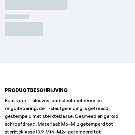
schroefdraad. Materiaal: M6–M12 getemperd tot
sterkteklasse 10.9. M14–M24 getemperd tot
sterkteklasse 8.8. Leveringsomvang: bout met moer en
ring.•Sleufbreedte: 16 mm
•Draad-Ø x lengte: M16x63 mm
•Breedte a: 15,7 mm
•Draadlengte b: 45 mm
•Kopgrootte e: 25 mm
•Kopdikte k: 9 mm
PRODUCTBESCHRIJVING
Bout voor T-sleuven, compleet met moer en
ringUitvoering: de T-sleufgeleiding is gefreesd,
gestempeld met sterkteklasse. Gesmeed en gerold
schroefdraad. Materiaal: M6–M12 getemperd tot
sterkteklasse 10.9. M14–M24 getemperd tot