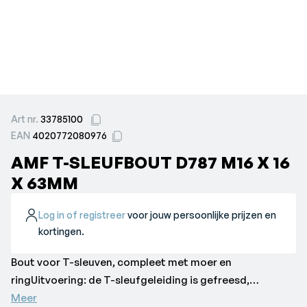
Art nr.
33785100
EAN
4020772080976
AMF T-SLEUFBOUT D787 M16 X 16
X 63MM
Log in of registreer
voor jouw persoonlijke prijzen en
kortingen.
Bout voor T-sleuven, compleet met moer en
ringUitvoering: de T-sleufgeleiding is gefreesd,
gestempeld met sterkteklasse. Gesmeed en gerold
Meer