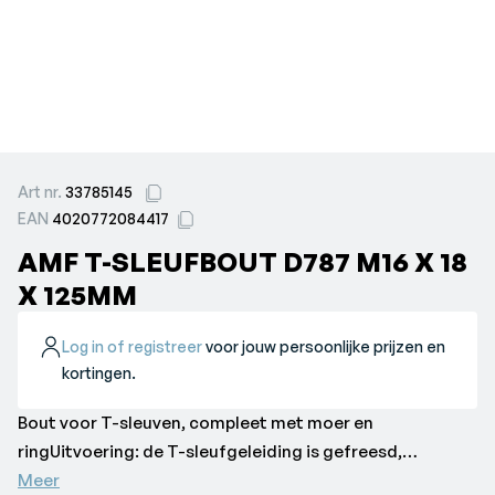
Art nr.
33785145
EAN
4020772084417
AMF T-SLEUFBOUT D787 M16 X 18
X 125MM
Log in of registreer
voor jouw persoonlijke prijzen en
kortingen.
Bout voor T-sleuven, compleet met moer en
ringUitvoering: de T-sleufgeleiding is gefreesd,
gestempeld met sterkteklasse. Gesmeed en gerold
Meer