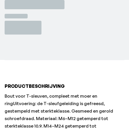
schroefdraad. Materiaal: M6–M12 getemperd tot
sterkteklasse 10.9. M14–M24 getemperd tot
sterkteklasse 8.8. Leveringsomvang: bout met moer en
ring.•Sleufbreedte: 18 mm
•Draad-Ø x lengte: M16x125 mm
•Breedte a: 17,7 mm
•Draadlengte b: 85 mm
•Kopgrootte e: 28 mm
•Kopdikte k: 10 mm
PRODUCTBESCHRIJVING
Bout voor T-sleuven, compleet met moer en
ringUitvoering: de T-sleufgeleiding is gefreesd,
gestempeld met sterkteklasse. Gesmeed en gerold
schroefdraad. Materiaal: M6–M12 getemperd tot
sterkteklasse 10.9. M14–M24 getemperd tot