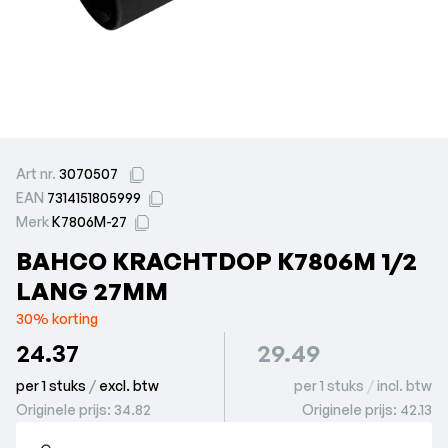
Art nr.
3070507
EAN
7314151805999
Merk
K7806M-27
BAHCO KRACHTDOP K7806M 1/2
LANG 27MM
30% korting
24.37
29.49
per 1 stuks
/
excl. btw
per 1 stuks
/
incl. btw
Originele prijs:
34.82
Originele prijs:
42.13