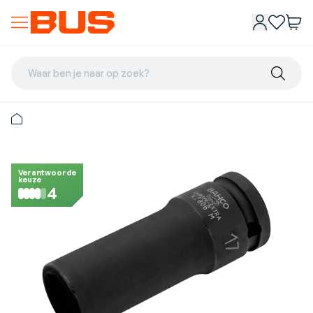
Waar ben je naar op zoek?
Verantwoorde
keuze
4