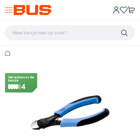
Waar ben je naar op zoek?
Verantwoorde
keuze
4