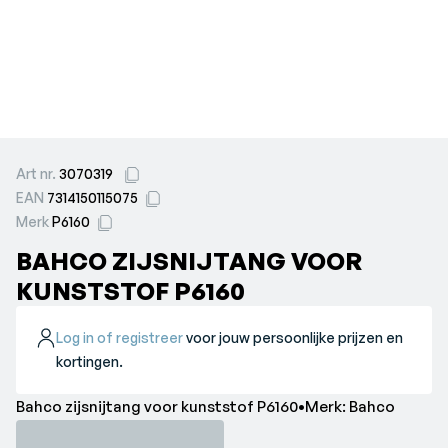
Art nr.
3070319
EAN
7314150115075
Merk
P6160
BAHCO ZIJSNIJTANG VOOR
KUNSTSTOF P6160
Log in of registreer
voor jouw persoonlijke prijzen en
kortingen.
Bahco zijsnijtang voor kunststof P6160•Merk: Bahco