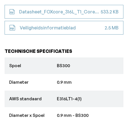
Datasheet_FOXcore_316L_T1_Cored_Wire
533.2 KB
Veiligheidsinformatieblad
2.5 MB
TECHNISCHE SPECIFICATIES
Spoel
BS300
Diameter
0.9 mm
AWS standaard
E316LT1-4(1)
Diameter x Spoel
0.9 mm - BS300