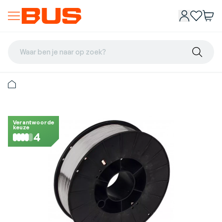
Waar ben je naar op zoek?
Verantwoorde
keuze
4