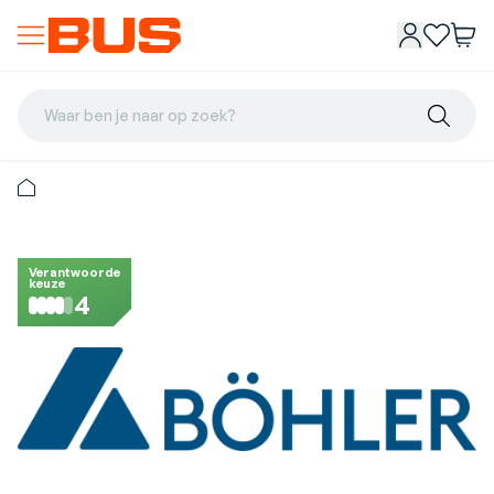
Waar ben je naar op zoek?
Verantwoorde
keuze
4