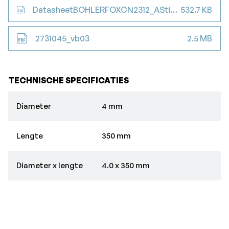
DatasheetBOHLERFOXCN2312_AStickelectrode_1_
532.7 KB
2731045_vb03
2.5 MB
TECHNISCHE SPECIFICATIES
Diameter
4 mm
Lengte
350 mm
Diameter x lengte
4.0 x 350 mm