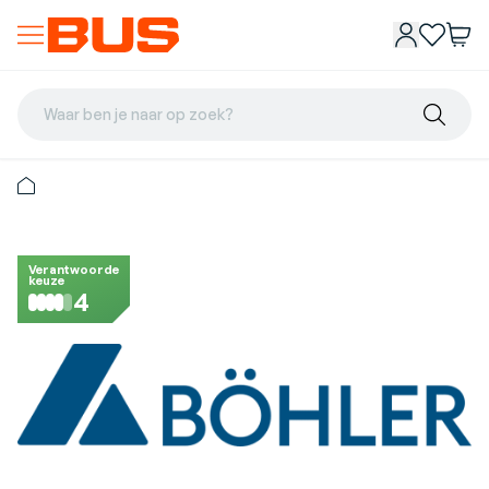
Waar ben je naar op zoek?
Verantwoorde
keuze
4