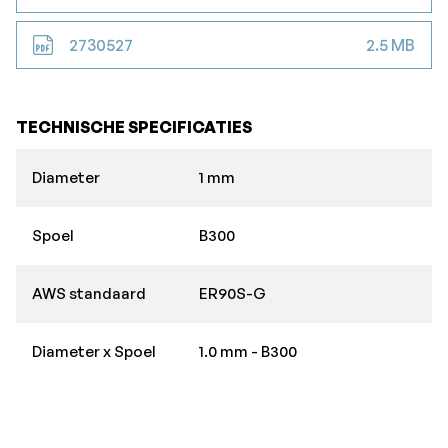
2730527
2.5 MB
TECHNISCHE SPECIFICATIES
Diameter
1 mm
Spoel
B300
AWS standaard
ER90S-G
Diameter x Spoel
1.0 mm - B300