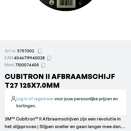
Art nr.
5757002
EAN
4046719940028
Merk
7100074405
CUBITRON II AFBRAAMSCHIJF
T27 125X7.0MM
Log in of registreer
voor jouw persoonlijke prijzen en
kortingen.
3M™ Cubitron™ II Afbraamschijven zijn een revolutie in
het slijpproces
|
Slijpen sneller en gaan langer mee dan