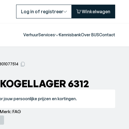
Log in of registreer
Winkelwagen
Verhuur
Services
Kennisbank
Over BUS
Contact
801077514
KOGELLAGER 6312
r jouw persoonlijke prijzen en kortingen.
gellager 6312•Merk: FAG