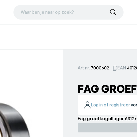
Waar ben je naar op zoek?
Art nr.
7000602
EAN
4012
FAG GROEF
Log in of registreer
voo
Fag groefko