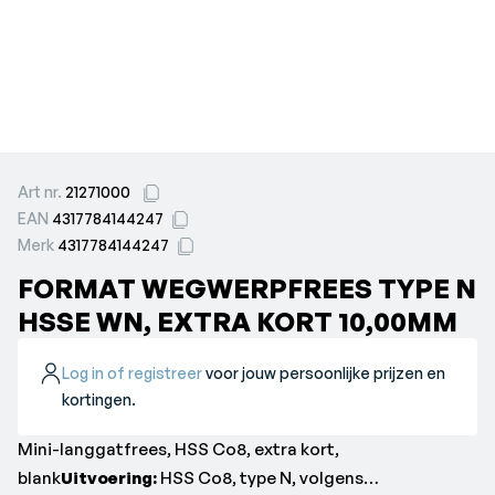
Art nr.
21271000
EAN
4317784144247
Merk
4317784144247
FORMAT WEGWERPFREES TYPE N
HSSE WN, EXTRA KORT 10,00MM
Log in of registreer
voor jouw persoonlijke prijzen en
kortingen.
Mini-langgatfrees, HSS Co8, extra kort,
blank
Uitvoering:
HSS Co8, type N, volgens