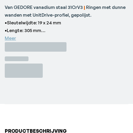
Van GEDORE vanadium staal 31CrV3
|
Ringen met dunne
wanden met UnitDrive-profiel, gepolijst.
•Sleutelwijdte: 19 x 24 mm
•Lengte: 305 mm
•Ringdikte: 13 x 14,4 mm
Meer
•Merk: GEDORE
PRODUCTBESCHRIJVING