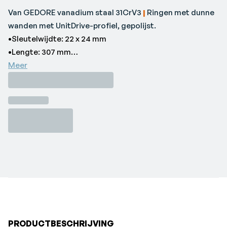
Van GEDORE vanadium staal 31CrV3
|
Ringen met dunne
wanden met UnitDrive-profiel, gepolijst.
•Sleutelwijdte: 22 x 24 mm
•Lengte: 307 mm
•Ringdikte: 14,3 x 14,4 mm
Meer
•Merk: GEDORE
PRODUCTBESCHRIJVING