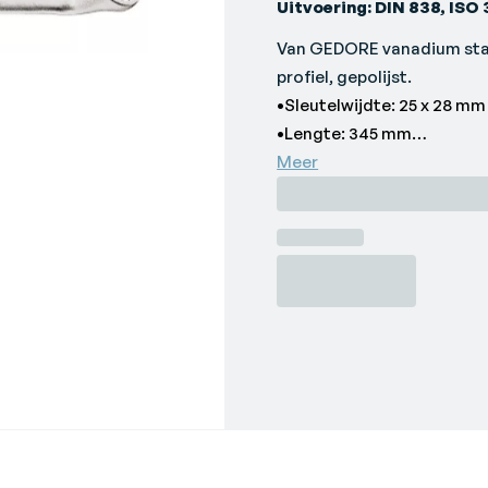
Uitvoering: DIN 838, ISO 
Van GEDORE vanadium sta
profiel, gepolijst.
•Sleutelwijdte: 25 x 28 mm
•Lengte: 345 mm
•Ringdikte: 14,4 x 15,4 mm
Meer
•Merk: GEDORE