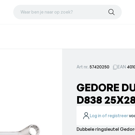
Waar ben je naar op zoek?
Art nr.
57420250
EAN
401
GEDORE DU
D838 25X
Log in of registreer
voo
Dubbele ringsleutel Gedo