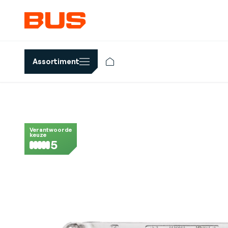
Assortiment
Verantwoorde
keuze
5