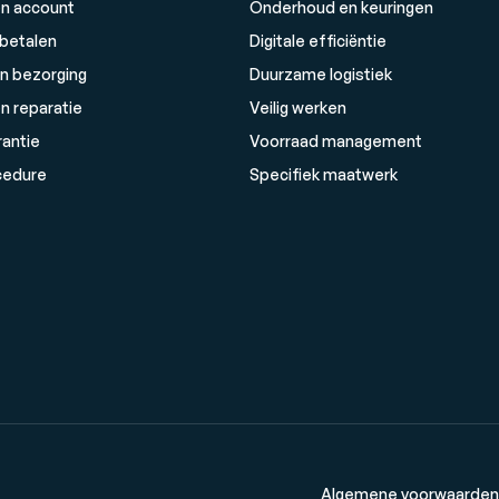
n account
Onderhoud en keuringen
 betalen
Digitale efficiëntie
n bezorging
Duurzame logistiek
n reparatie
Veilig werken
rantie
Voorraad management
cedure
Specifiek maatwerk
Algemene voorwaarden