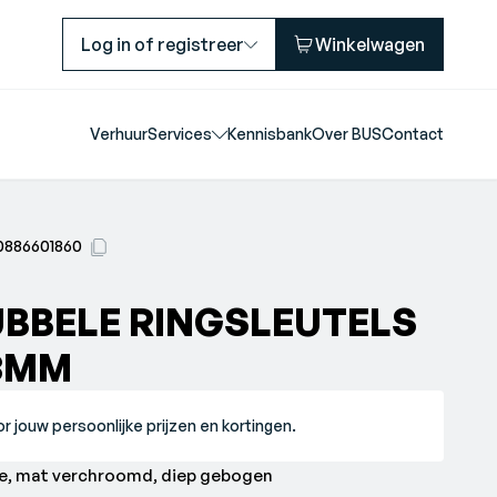
Log in of registreer
Winkelwagen
Verhuur
Services
Kennisbank
Over BUS
Contact
0886601860
BBELE RINGSLEUTELS
28MM
r jouw persoonlijke prijzen en kortingen.
re, mat verchroomd, diep gebogen