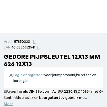
Art nr.
57850030
EAN
4010886652541
GEDORE PIJPSLEUTEL 12X13 MM
626 12X13
Log in of registreer
voor jouw persoonlijke prijzen en
kortingen.
Uitvoering als DIN 896 vorm A, ISO 2236, ISO 1085
|
met 6-
kant middenstuk en boorgaten tbv gebruik met
steeksleutel of wringstaaf (626 S / 26 RS-626 S, zie
Meer