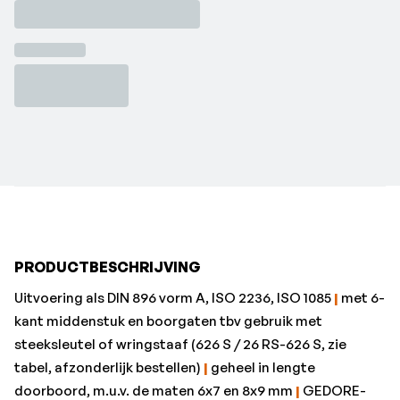
tabel, afzonderlijk bestellen)
|
geheel in lengte
doorboord, m.u.v. de maten 6x7 en 8x9 mm
|
GEDORE-
vanadium staal 31CrV3, verchroomd, koppen
gepolijst•Lengte: 140 mm
•Merk: Gedore
•Sleutelwijdte: 12 x 13 mm
PRODUCTBESCHRIJVING
Uitvoering als DIN 896 vorm A, ISO 2236, ISO 1085
|
met 6-
kant middenstuk en boorgaten tbv gebruik met
steeksleutel of wringstaaf (626 S / 26 RS-626 S, zie
tabel, afzonderlijk bestellen)
|
geheel in lengte
doorboord, m.u.v. de maten 6x7 en 8x9 mm
|
GEDORE-