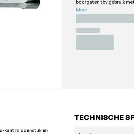
boorgaten tbv gebruik met 
tabel, afzonderlijk bestell
Meer
8x9 mm
|
GEDORE-vanadium
gepolijst•Lengte: 155 mm
•Merk: Gedore
•Sleutelwijdte: 13 x 17 mm
TECHNISCHE SP
6-kant middenstuk en