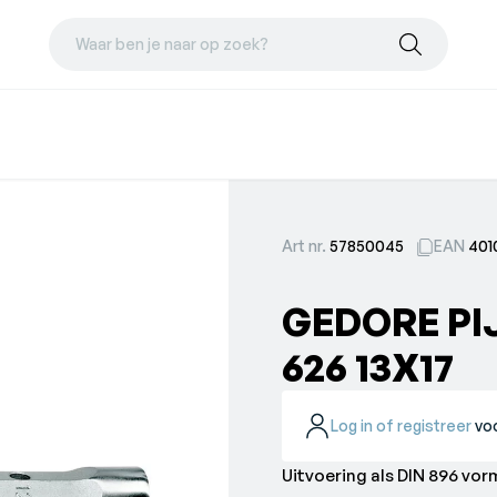
Waar ben je naar op zoek?
Art nr.
57850045
EAN
401
GEDORE PI
626 13X17
Log in of registreer
voo
Uitvoering als DIN 896 vor