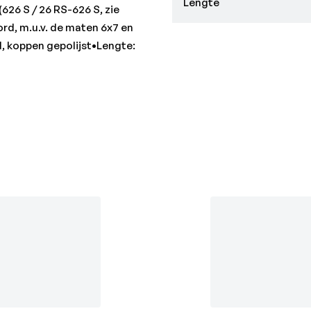
Lengte
626 S / 26 RS-626 S, zie
rd, m.u.v. de maten 6x7 en
 koppen gepolijst•Lengte: