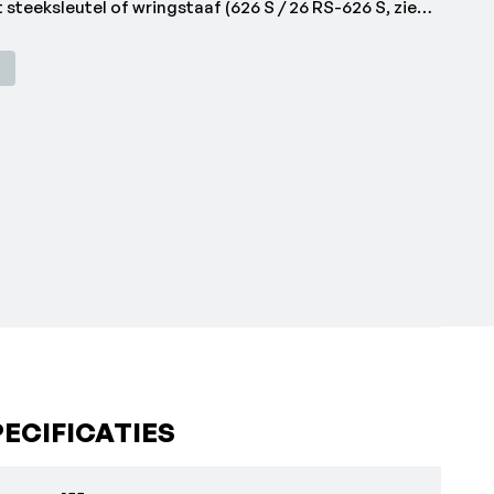
steeksleutel of wringstaaf (626 S / 26 RS-626 S, zie
en)
|
geheel in lengte doorboord, m.u.v. de maten 6x7 en
 staal 31CrV3, verchroomd, koppen
ECIFICATIES