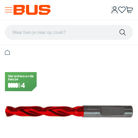
Waar ben je naar op zoek?
Verantwoorde
keuze
4