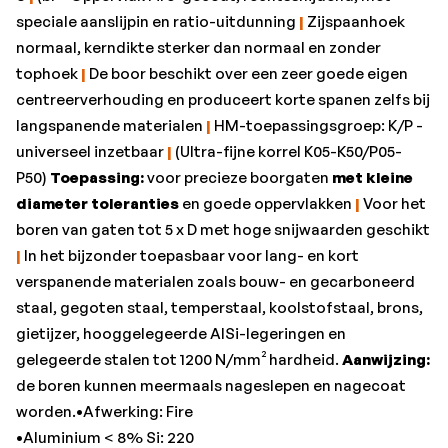
•Aluminium < 8% Si: 220
speciale aanslijpin en ratio-uitdunning
|
Zijspaanhoek
•Aluminium > 8% Si: 180
normaal, kerndikte sterker dan normaal en zonder
•Gehard staal < 55 HRC: 45
tophoek
|
De boor beschikt over een zeer goede eigen
•Gietijzer GG/GTS: 155
centreerverhouding en produceert korte spanen zelfs bij
•Gietijzer GGG: 125
langspanende materialen
|
HM-toepassingsgroep: K/P -
•Koper Cu-leg.: 270
universeel inzetbaar
|
(Ultra-fijne korrel K05-K50/P05-
•Merk: Gühring
P50)
Toepassing:
voor precieze boorgaten
met kleine
•Ø d1 = m7: 10,2 mm
diameter toleranties
en goede oppervlakken
|
Voor het
•RVS austenitisch: 15
boren van gaten tot 5 x D met hoge snijwaarden geschikt
•RVS duplex: 35
|
In het bijzonder toepasbaar voor lang- en kort
•RVS ferritisch/martensitisch: 45
verspanende materialen zoals bouw- en gecarboneerd
•Schachtlengte l3: 45 mm
staal, gegoten staal, temperstaal, koolstofstaal, brons,
•Schacht-Ø d2 = h6: 12 mm
gietijzer, hooggelegeerde AlSi-legeringen en
•Spiraallengte: 71 mm
gelegeerde stalen tot 1200 N/mm² hardheid.
Aanwijzing:
•Staal < 1.000 N/mm²: 110
de boren kunnen meermaals nageslepen en nagecoat
•Staal < 1.400 N/mm²: 100
worden.•Afwerking: Fire
•Staal < 1.400 N/mm² f: 0,2 mm/omw.
•Aluminium < 8% Si: 220