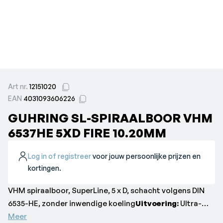
Art nr.
12151020
EAN
4031093606226
GUHRING SL-SPIRAALBOOR VHM
6537HE 5XD FIRE 10.20MM
Log in of registreer
voor jouw persoonlijke prijzen en
kortingen.
VHM spiraalboor, SuperLine, 5 x D, schacht volgens DIN
6535-HE, zonder inwendige koeling
Uitvoering:
Ultra-
fijngekorreld-massief hardmetaal, DIN 6537, ty[e RT 100
Meer