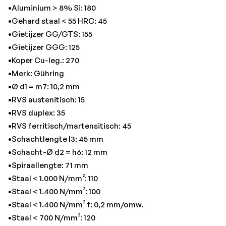
•Staal < 700 N/mm²: 120
•Aluminium > 8% Si: 180
•Titanium > 850 N/mm²: 40
•Gehard staal < 55 HRC: 45
•Totale lengte: 118 mm
•Gietijzer GG/GTS: 155
•Gietijzer GGG: 125
•Koper Cu-leg.: 270
•Merk: Gühring
•Ø d1 = m7: 10,2 mm
•RVS austenitisch: 15
•RVS duplex: 35
•RVS ferritisch/martensitisch: 45
•Schachtlengte l3: 45 mm
•Schacht-Ø d2 = h6: 12 mm
•Spiraallengte: 71 mm
•Staal < 1.000 N/mm²: 110
•Staal < 1.400 N/mm²: 100
•Staal < 1.400 N/mm² f: 0,2 mm/omw.
•Staal < 700 N/mm²: 120