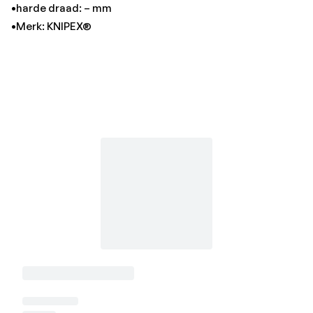
•harde draad: – mm
•Merk: KNIPEX®