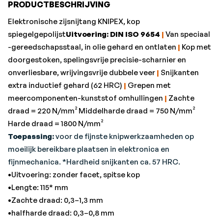
PRODUCTBESCHRIJVING
Elektronische zijsnijtang KNIPEX, kop
spiegelgepolijst
Uitvoering: DIN ISO 9654
|
Van speciaal
-gereedschapsstaal, in olie gehard en ontlaten
|
Kop met
doorgestoken, spelingsvrije precisie-scharnier en
onverliesbare, wrijvingsvrije dubbele veer
|
Snijkanten
extra inductief gehard (62 HRC)
|
Grepen met
meercomponenten-kunststof omhullingen
|
Zachte
draad = 220 N/mm² Middelharde draad = 750 N/mm²
Harde draad = 1800 N/mm²
Toepassing:
voor de fijnste knipwerkzaamheden op
moeilijk bereikbare plaatsen in elektronica en
fijnmechanica. *Hardheid snijkanten ca. 57 HRC.
•Uitvoering: zonder facet, spitse kop
•Lengte: 115* mm
•Zachte draad: 0,3–1,3 mm
•halfharde draad: 0,3–0,8 mm