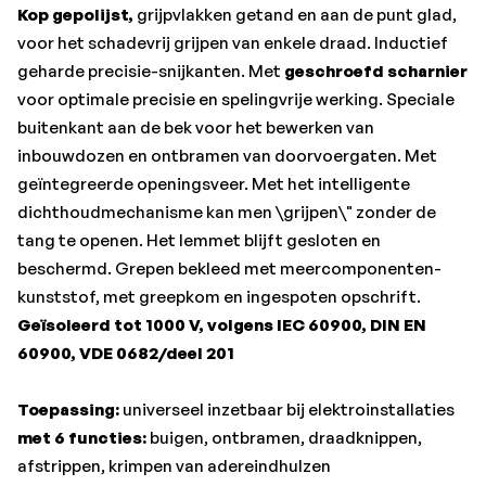
met 6 functies:
buigen, ontbramen, draadknippen,
Kop gepolijst,
grijpvlakken getand en aan de punt glad,
afstrippen, krimpen van adereindhulzen
voor het schadevrij grijpen van enkele draad. Inductief
(trapeziumpersing)
en het vastgrijpen van vlak en rond
geharde precisie-snijkanten. Met
geschroefd scharnier
materiaal."•Lengte: 200 mm
voor optimale precisie en spelingvrije werking. Speciale
•Kabeldiameter: 50 mm²
buitenkant aan de bek voor het bewerken van
•Afstripcapaciteit enkele draad: 0,7–1,5 + 2,5 mm²
inbouwdozen en ontbramen van doorvoergaten. Met
•Kabeldiameter voor adereindhulzen: 0,5–2,5 mm²
geïntegreerde openingsveer. Met het intelligente
•zachte draad: 15 mm
dichthoudmechanisme kan men \grijpen\" zonder de
•Merk: KNIPEX®
tang te openen. Het lemmet blijft gesloten en
beschermd. Grepen bekleed met meercomponenten-
kunststof, met greepkom en ingespoten opschrift.
Geïsoleerd tot 1000 V, volgens IEC 60900, DIN EN
60900, VDE 0682/deel 201
Toepassing:
universeel inzetbaar bij elektroinstallaties
met 6 functies:
buigen, ontbramen, draadknippen,
afstrippen, krimpen van adereindhulzen