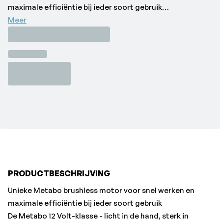
maximale efficiëntie bij ieder soort gebruik
De Metabo 12 Volt-klasse - licht in de hand, sterk in
Meer
gebruik
Compacte accu-slagmoersleutel voor zware
toepassingen
Geïntegreerde werklamp voor de verlichting van de
werkplek
Robuust tandwielhuis van aluminium persgietwerk voor
optimale warmteafvoer en lange levensduur
Met praktische riemhaak en bitdepot, naar keuze rechts
of links te bevestigen
Met:
Riemhaak met bitdepot, Zonder accu-pack, zonder
PRODUCTBESCHRIJVING
lader•Merk: Metabo
Unieke Metabo brushless motor voor snel werken en
maximale efficiëntie bij ieder soort gebruik
De Metabo 12 Volt-klasse - licht in de hand, sterk in