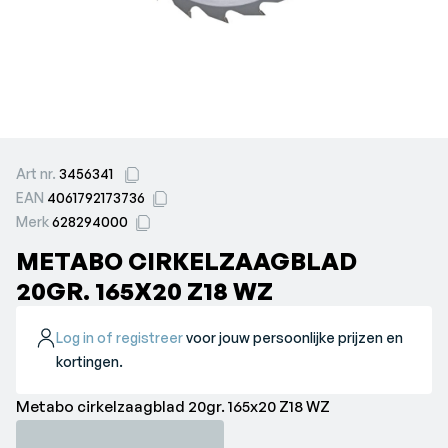
Art nr.
3456341
EAN
4061792173736
Merk
628294000
METABO CIRKELZAAGBLAD
20GR. 165X20 Z18 WZ
Log in of registreer
voor jouw persoonlijke prijzen en
kortingen.
Metabo cirkelzaagblad 20gr. 165x20 Z18 WZ