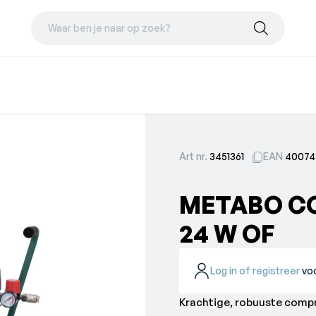
Waar ben je naar op zoek?
Art nr.
3451361
EAN
40074
METABO CO
24 W OF
Log in of registreer
voo
Krachtige, robuuste compr