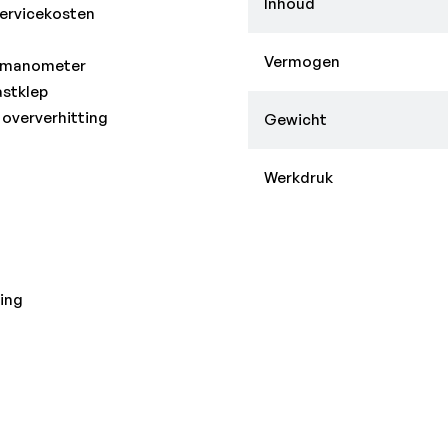
Inhoud
servicekosten
Vermogen
t manometer
astklep
 oververhitting
Gewicht
Werkdruk
ding