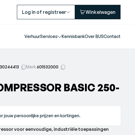
Log in of registreer
Winkelwagen
Verhuur
Services
Kennisbank
Over BUS
Contact
30244413
Merk
601532000
MPRESSOR BASIC 250-
r jouw persoonlijke prijzen en kortingen.
essor voor eenvoudige, industriële toepassingen