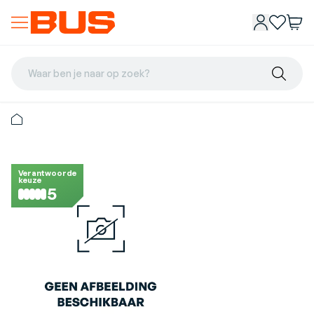
Waar ben je naar op zoek?
Verantwoorde
keuze
5