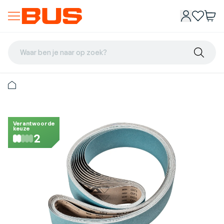
Waar ben je naar op zoek?
Verantwoorde
keuze
2