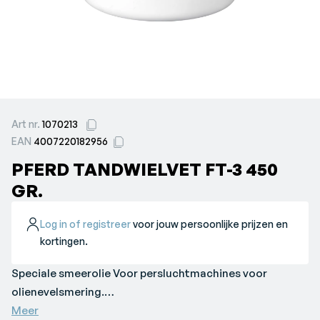
Art nr.
1070213
EAN
4007220182956
PFERD TANDWIELVET FT-3 450
GR.
Log in of registreer
voor jouw persoonlijke prijzen en
kortingen.
Speciale smeerolie Voor persluchtmachines voor
olienevelsmering.
Voor bescherming tegen bevriezing.
Meer