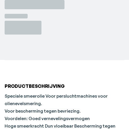
Voordelen: Goed vernevelingsvermogen
Hoge smeerkracht Dun vloeibaar Bescherming tegen
corrosie
Sterk waterafstotend Tandwielvet FT 3
Voor tandwielen van buigzame asmachines, haakse
slijpkoppen en haakse handstukken.
PRODUCTBESCHRIJVING
Speciale smeerolie Voor persluchtmachines voor
olienevelsmering.
Voor bescherming tegen bevriezing.
Voordelen: Goed vernevelingsvermogen
Hoge smeerkracht Dun vloeibaar Bescherming tegen