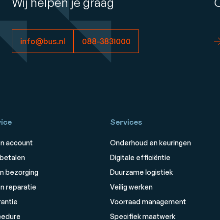
Wij helpen je graag
info@bus.nl
088-3831000
ice
Services
n account
Onderhoud en keuringen
 betalen
Digitale efficiëntie
n bezorging
Duurzame logistiek
n reparatie
Veilig werken
rantie
Voorraad management
cedure
Specifiek maatwerk