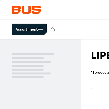
Assortiment
LI
11
product