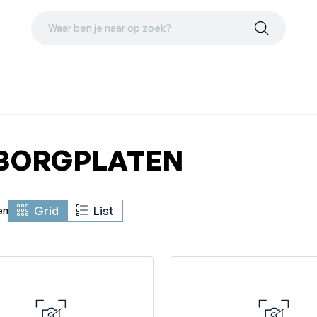
Waar ben je naar op zoek?
PBORGPLATEN
Grid
List
en