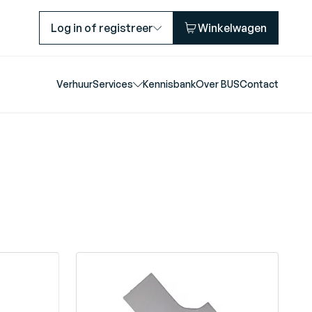
Log in of registreer
Winkelwagen
Verhuur
Services
Kennisbank
Over BUS
Contact