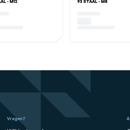
AL - M12
93 STAAL - M8
Vragen?
A