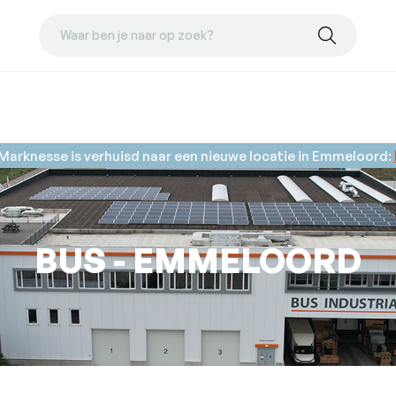
Waar ben je naar op zoek?
Marknesse is verhuisd naar een nieuwe locatie in Emmeloord:
BUS - EMMELOORD