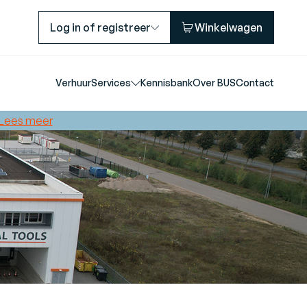
Log in of registreer
Winkelwagen
Verhuur
Services
Kennisbank
Over BUS
Contact
Lees meer