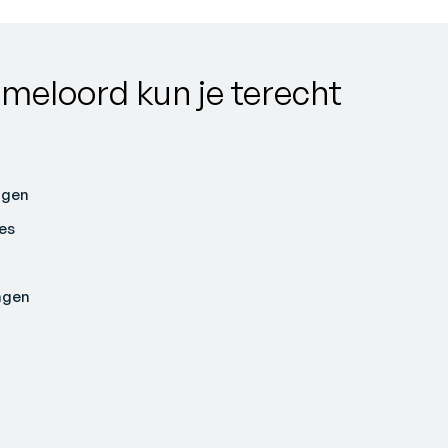
mmeloord kun je terecht
ngen
es
ngen