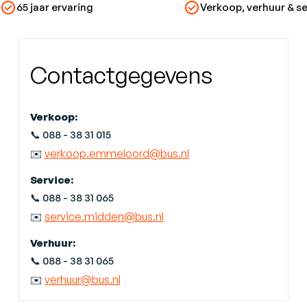
65 jaar ervaring
Verkoop, verhuur & se
Contactgegevens
Verkoop:
📞 088 - 38 31 015
ver
koop.emmeloord@bus.nl
✉️
Service:
📞 088 - 38 31 065
service.midden@bus.nl
✉️
Verhuur:
📞 088 - 38 31 065
verhuur@bus.nl
✉️