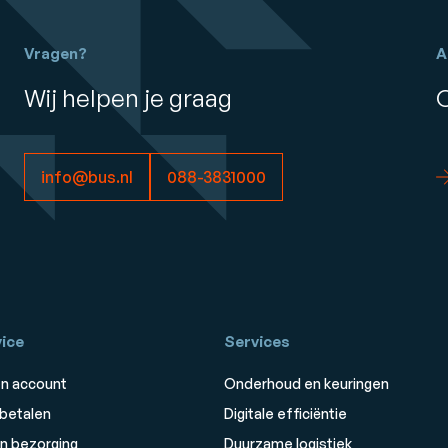
Vragen?
A
Wij helpen je graag
info@bus.nl
088-3831000
ice
Services
n account
Onderhoud en keuringen
 betalen
Digitale efficiëntie
n bezorging
Duurzame logistiek