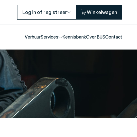
Log in of registreer
Winkelwagen
Verhuur
Services
Kennisbank
Over BUS
Contact