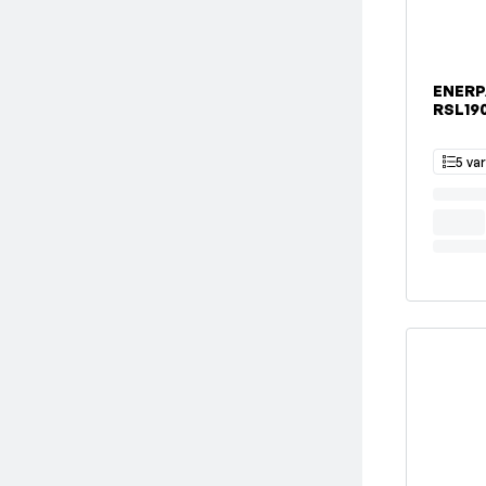
ENERP
RSL19
5 va