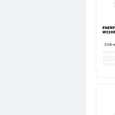
ENERP
W220
38 v