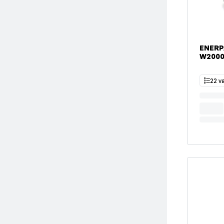
ENERP
W200
22 v