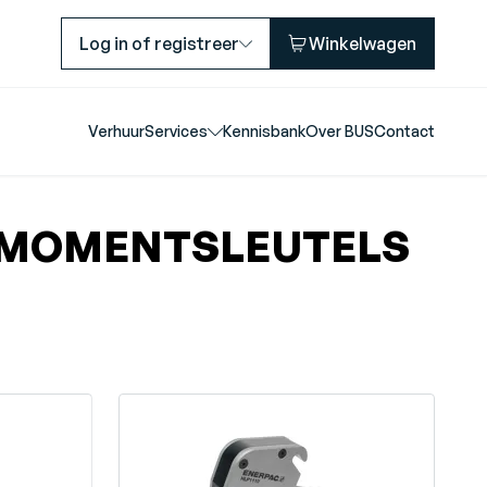
Log in of registreer
Winkelwagen
Verhuur
Services
Kennisbank
Over BUS
Contact
TMOMENTSLEUTELS