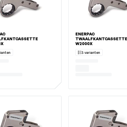
AC
ENERPAC
LFKANTCASSETTE
TWAALFKANTCASSETT
0X
W2000X
rianten
3 varianten