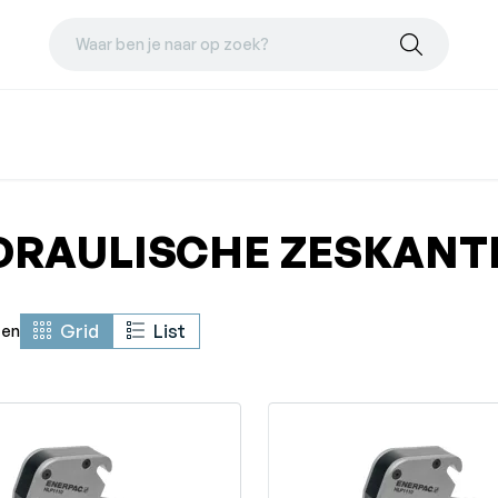
Waar ben je naar op zoek?
DRAULISCHE ZESKAN
Grid
List
ten