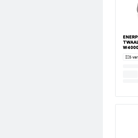
ENERP
TWAA
W400
5 va