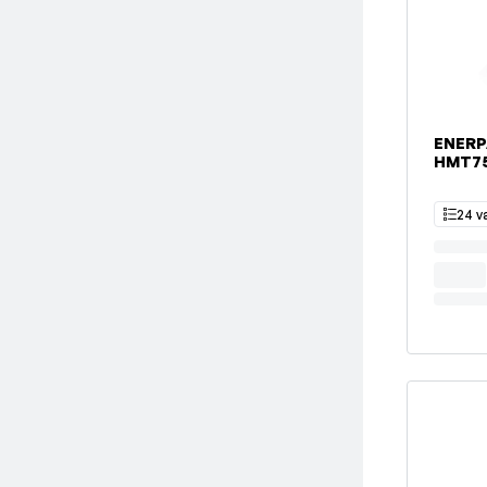
ENERP
HMT7
24 v