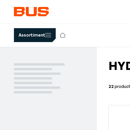
Assortiment
HY
22
produc