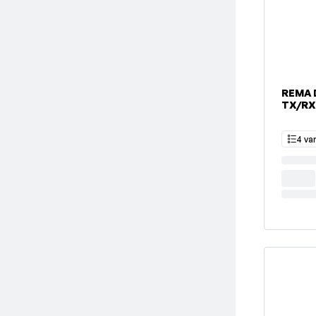
REMA
TX/RX
4 va