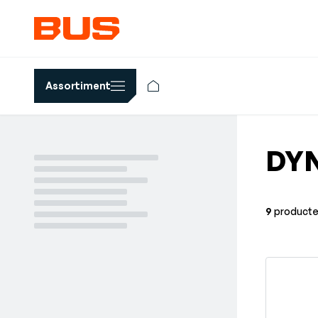
Assortiment
DY
9
product