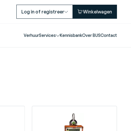
Log in of registreer
Winkelwagen
Verhuur
Services
Kennisbank
Over BUS
Contact