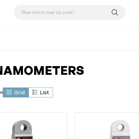
Waar ben je naar op zoek?
NAMOMETERS
Grid
List
en