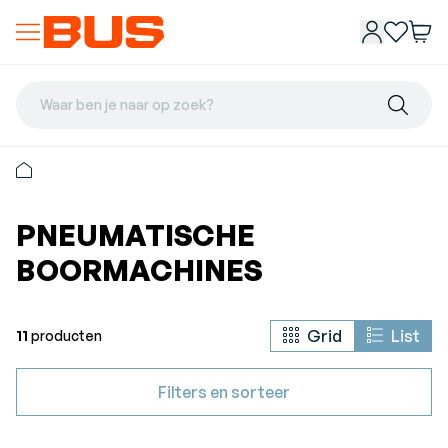
Waar ben je naar op zoek?
PNEUMATISCHE
BOORMACHINES
Grid
List
11
producten
Filters en sorteer