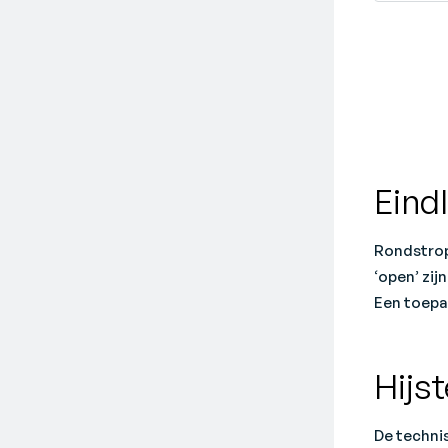
Eind
Rondstrop
‘open’ zij
Een toepa
Hijs
De techni