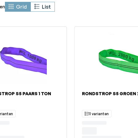
Grid
List
en
TROP S5 PAARS 1 TON
RONDSTROP S5 GROEN 
arianten
11 varianten