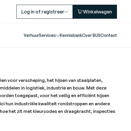
Log in of registreer
Winkelwagen
Verhuur
Services
Kennisbank
Over BUS
Contact
en voor verscheping, het hijsen van staalplaten,
smiddelen in logistiek, industrie en bouw. Met deze
rden toegepast, voor het veilig en efficiënt hijsen
ci hun industriële kwaliteit rondstroppen en andere
hoe het zit met kleurcodes en draagkracht, inspecties