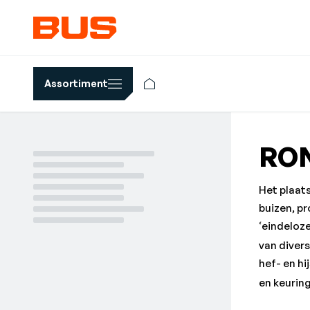
Assortiment
RO
Het plaat
buizen, pr
‘eindeloze
van diver
hef- en h
en keurin