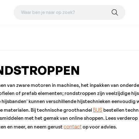
Waar ben je naar op zoek?
NDSTROPPEN
sen van zware motoren in machines, het inpakken van onderdel
ofielen of prefab elementen; rondstroppen zijn veelzijdige hij
 hijsbanden’ kunnen verschillende hijstechnieken eenvoudig wo
BUS
se materialen. Bij technische groothandel
bestellen techni
ijsmiddelen met het gemak van online shoppen. Lees verderop 
contact
gen en meer, en neem gerust
op voor advies.