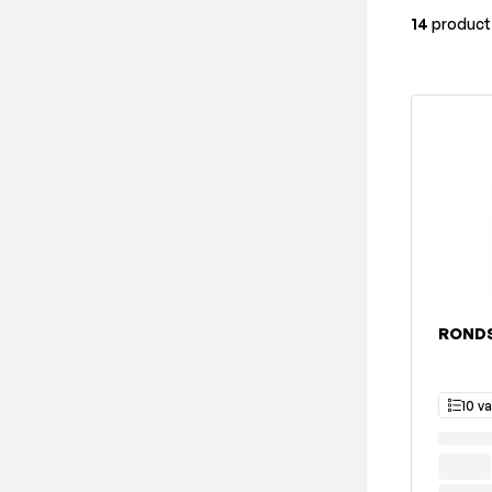
14
product
RONDS
10 v