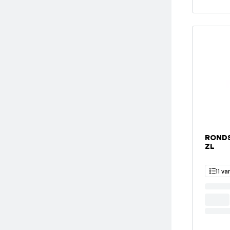
RONDS
ZL
11 va