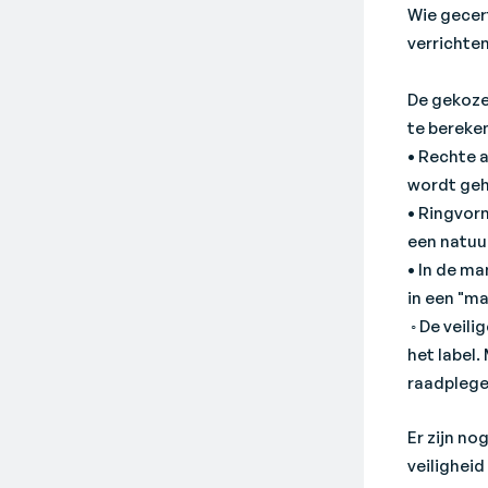
Wie gecert
verrichte
De gekoze
te bereken
• Rechte 
wordt geh
• Ringvor
een natuu
• In de ma
in een "m
◦ De veili
het label.
raadplegen
Er zijn no
veiligheid