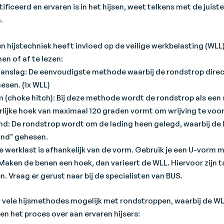
ificeerd en ervaren is in het hijsen, weet telkens met de juis
n.
n hijstechniek heeft invloed op de veilige werkbelasting (WLL
en of af te lezen:
aanslag: De eenvoudigste methode waarbij de rondstrop dire
esen. (1x WLL)
m (choke hitch): Bij deze methode wordt de rondstrop als een
rlijke hoek van maximaal 120 graden vormt om wrijving te voo
nd: De rondstrop wordt om de lading heen gelegd, waarbij de l
and" gehesen.
ge werklast is afhankelijk van de vorm. Gebruik je een U-vorm
 Maken de benen een hoek, dan varieert de WLL. Hiervoor zijn 
. Vraag er gerust naar bij de specialisten van BUS.
g vele hijsmethodes mogelijk met rondstroppen, waarbij de WLL
 en het proces over aan ervaren hijsers: