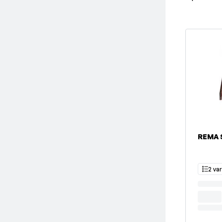
REMA 
2 va