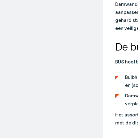
Damwandkl
aanpassen
gehard st
een veili
De b
BUS heeft
Bulbh
en (s
Damwa
verpl
Het assort
met de di