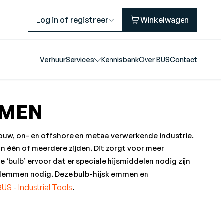
Log in of registreer
Winkelwagen
Verhuur
Services
Kennisbank
Over BUS
Contact
MMEN
bouw, on- en offshore en metaalverwerkende industrie.
an één of meerdere zijden. Dit zorgt voor meer
‘bulb’ ervoor dat er speciale hijsmiddelen nodig zijn
sklemmen nodig. Deze bulb-hijsklemmen en
BUS - Industrial Tools
.