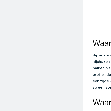
Waar
Bij hef- e
hijshaken 
balken, va
profiel, d
één zijde 
zo een st
Waar