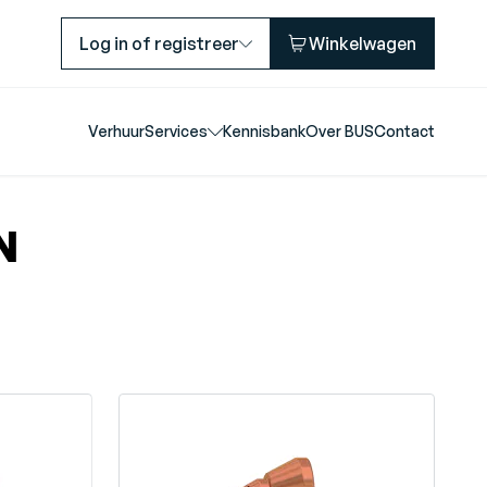
Log in of registreer
Winkelwagen
Verhuur
Services
Kennisbank
Over BUS
Contact
N