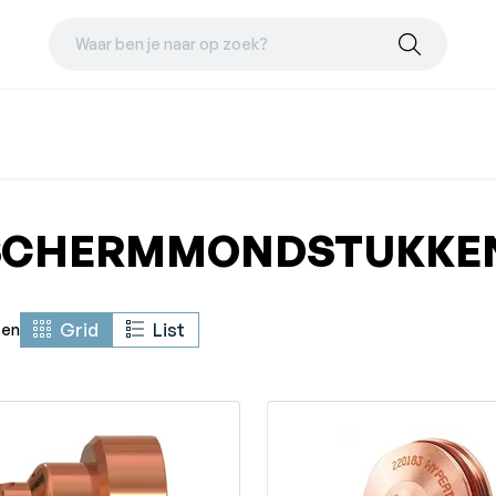
Waar ben je naar op zoek?
SCHERMMONDSTUKKE
Grid
List
ten