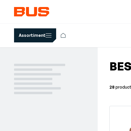
Assortiment
BE
28
produc