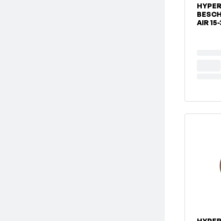
HYPE
BESC
AIR 15
HYPE