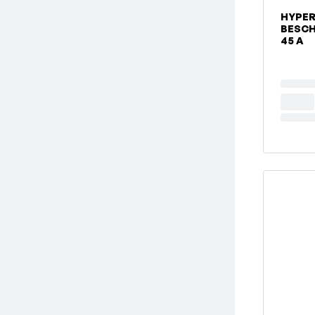
HYPE
BESCH
45 A