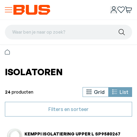
Waar ben je naar op zoek?
ISOLATOREN
Grid
List
24
producten
Filters en sorteer
KEMPPI ISOLATIERING UPPER L SP9580267