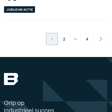
JUBILEUM ACTIE
...
1
2
4
Next
Grip op
industrieel succes