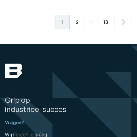
...
1
2
13
Next
Grip op
industrieel succes
Vragen?
Wij helpen je graag