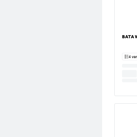
BATA 
4 va