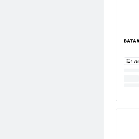
BATA 
4 va