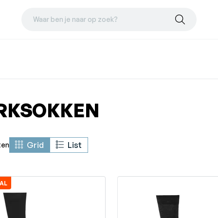
Waar ben je naar op zoek?
RKSOKKEN
Grid
List
ten
AL