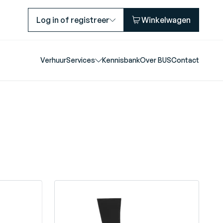
Log in of registreer
Winkelwagen
Verhuur
Services
Kennisbank
Over BUS
Contact