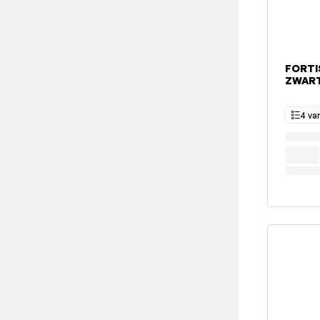
FORTI
ZWAR
4 va