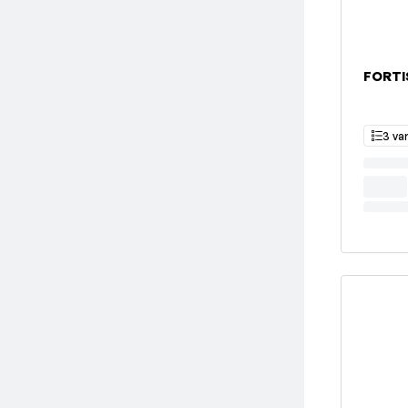
FORTI
3 va