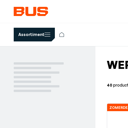
Assortiment
WE
40
produc
ZOMERDE