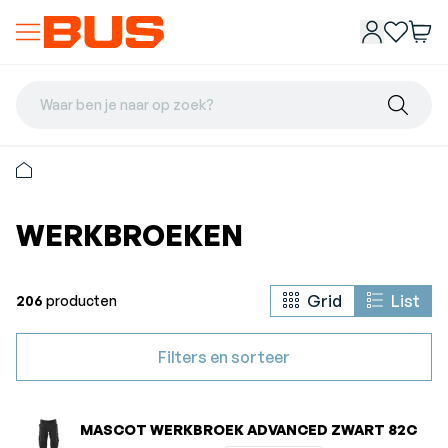
Waar ben je naar op zoek?
WERKBROEKEN
Grid
List
206
producten
Filters en sorteer
MASCOT WERKBROEK ADVANCED ZWART 82C