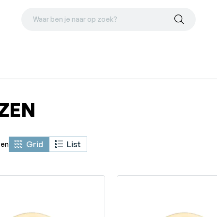
Waar ben je naar op zoek?
ZEN
Grid
List
ten