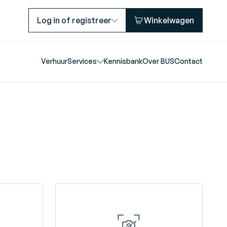
Log in of registreer
Winkelwagen
Verhuur
Services
Kennisbank
Over BUS
Contact