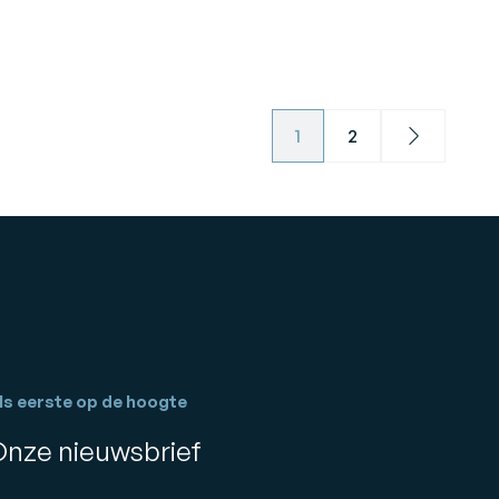
1
2
Next
ls eerste op de hoogte
Onze nieuwsbrief