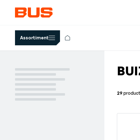
Assortiment
BUI
29
produc