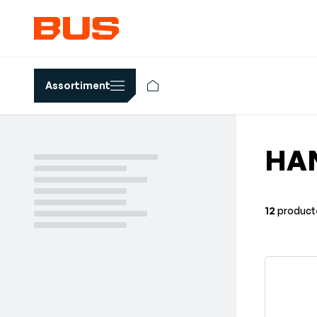
Assortiment
HA
12
product