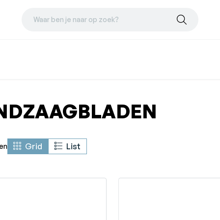
Waar ben je naar op zoek?
NDZAAGBLADEN
Grid
List
en