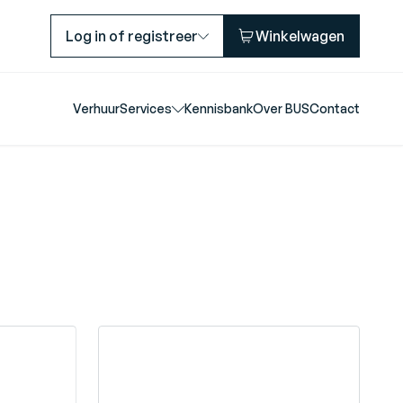
Log in of registreer
Winkelwagen
Verhuur
Services
Kennisbank
Over BUS
Contact