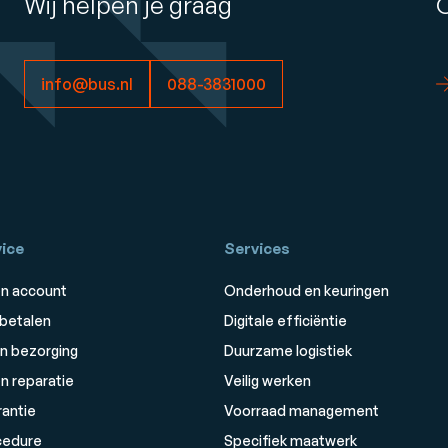
Wij helpen je graag
info@bus.nl
088-3831000
ice
Services
n account
Onderhoud en keuringen
 betalen
Digitale efficiëntie
n bezorging
Duurzame logistiek
n reparatie
Veilig werken
rantie
Voorraad management
cedure
Specifiek maatwerk