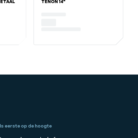
METAAL
TENON 14"
ls eerste op de hoogte