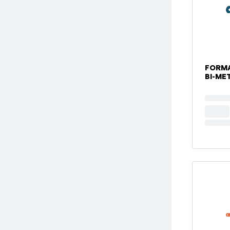
FORMA
BI-ME