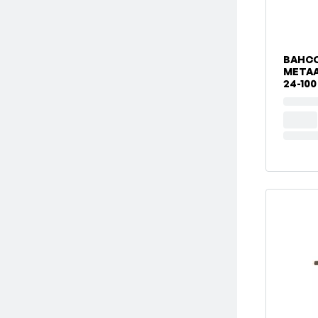
BAHCO
METAA
24-100