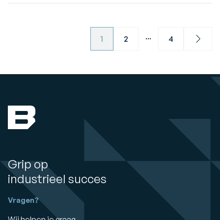
...
1
2
4
Next
Grip op
industrieel succes
Vragen?
Wij helpen je graag