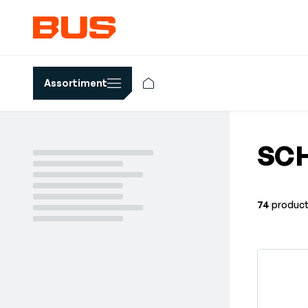
Assortiment
SC
74
produc