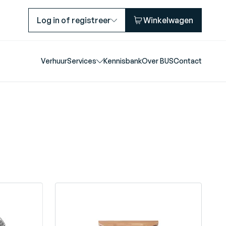
Log in of registreer
Winkelwagen
Verhuur
Services
Kennisbank
Over BUS
Contact
N