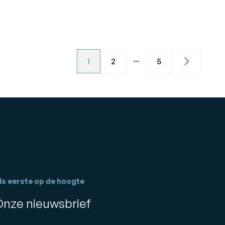
...
1
2
5
Next
ls eerste op de hoogte
Onze nieuwsbrief