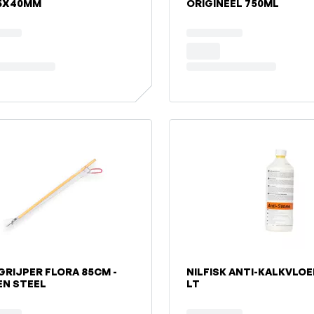
75X40MM
ORIGINEEL 750ML
GRIJPER FLORA 85CM -
NILFISK ANTI-KALKVLOEI
N STEEL
LT