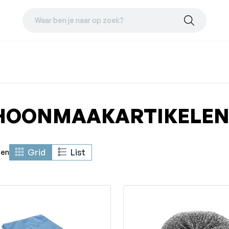
Waar ben je naar op zoek?
HOONMAAKARTIKELE
Grid
List
ten