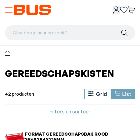
Waar ben je naar op zoek?
GEREEDSCHAPSKISTEN
Grid
List
42
producten
Filters en sorteer
FORMAT GEREEDSCHAPSBAK ROOD
396X294X215MM