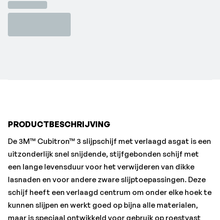
materiaal dan de 3M™ Cubitron™ II Performance
schuurmaterialen.
• LANGE LEVENSDUUR: gaat langer mee dan
toonaangevende concurrerende producten.
• 3M VERNIEUWDE PRECISION-SHAPED GRAIN: maakt
gebruik van de vernieuwde Precision Shaped Grain met
moleculaire bindingstechnologie, ontworpen met
scherpe, hoekige structuren die continu afbreken om
scherpe punten te vormen om gelijkmatig slijten, koel te
werken en te zorgen voor een optimale afbraak van de
PRODUCTBESCHRIJVING
mineralen.
De 3M™ Cubitron™ 3 slijpschijf met verlaagd asgat is een
uitzonderlijk snel snijdende, stijfgebonden schijf met
een lange levensduur voor het verwijderen van dikke
lasnaden en voor andere zware slijptoepassingen. Deze
schijf heeft een verlaagd centrum om onder elke hoek te
kunnen slijpen en werkt goed op bijna alle materialen,
maar is speciaal ontwikkeld voor gebruik op roestvast