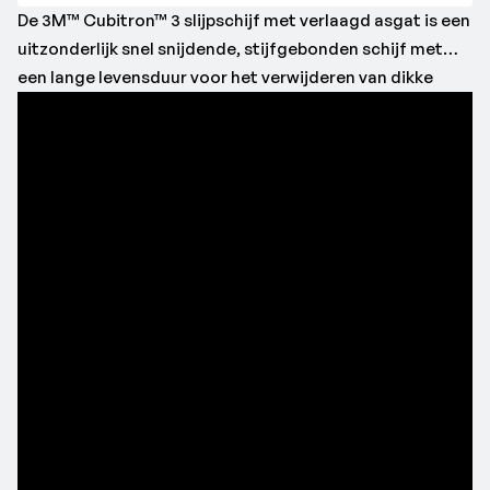
De 3M™ Cubitron™ 3 slijpschijf met verlaagd asgat is een
uitzonderlijk snel snijdende, stijfgebonden schijf met
een lange levensduur voor het verwijderen van dikke
lasnaden en voor andere zware slijptoepassingen. Deze
schijf heeft een verlaagd centrum om onder elke hoek te
kunnen slijpen en werkt goed op bijna alle materialen,
maar is speciaal ontwikkeld voor gebruik op roestvast
staal, koolstofstaal en legeringen uit de ruimtevaart. De
3M™ Cubitron™ 3 slijpschijf met verlaagd asgat haalt zijn
kracht uit de vernieuwde 3M Precision Shaped Grain met
gepatenteerde doorbraken in moleculaire
verbindingstechnologie om scherpe, hoekige structuren
te maken die continu afbreken om scherpe punten te
vormen. Deze schone, scherpe punten zorgen voor
schuurmateriaal dat sneller schuurt, minder warm wordt
en veel langer meegaat dan conventionele
schuurmaterialen. De 3M™ Cubitron™ Performance