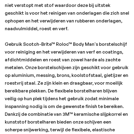
kunststof borstelharen bieden onze schijven een
niet verstopt met stof waardoor deze bij uitstek
scherpe snijwerking, terwijl de flexibele, elastische
geschikt is voor het reinigen van onderlagen die zich snel
borstelharen voorkomen dat er groeven in het oppervlak
ophopen en het verwijderen van rubberen onderlagen,
ontstaan. De keramische slijpkorrel op deze schijven
naadvulmiddel, roest en verf.
bestaat uit een mengsel van aluminiumoxide dat wij
hebben ontwikkeld en dat sterker en harder is dan
Gebruik Scotch-Brite™ Roloc™ Body Man's borstelschijf
standaard aluminiumoxide. Het heeft een snellere en
voor reiniging en het verwijderen van verf en coatings,
langdurigere snijwerking, waarbij de mineralen
afdichtmiddelen en roest van zowel harde als zachte
regelmatig afbreken en er continu scherpe randjes
metalen. Onze borstelschijven zijn geschikt voor gebruik
vrijkomen. Dankzij deze scherpte is er minder
op aluminium, messing, brons, koolstofstaal, gietijzer en
lichamelijke inspanning nodig om het oppervlak efficiënt
roestvrij staal. Ze zijn klein en draagbaar, voor moeilijk
te schuren. Onze schijven worden geleverd met het 3M
bereikbare plekken. De flexibele borstelharen blijven
Roloc bevestigingssysteem en een steunschijfset om
veilig op hun plek tijdens het gebruik zodat minimale
snel van schijf te kunnen wisselen. Met een halve draai
inspanning nodig is om de gewenste finish te bereiken.
kunt u deze stevig bevestigen of losmaken. De 3M Roloc
Dankzij de combinatie van 3M™ keramische slijpkorrel en
steunschijfset is geschikt voor bevestiging van allerlei
kunststof borstelharen bieden onze schijven een
gereedschappen met of zonder ringen of spankoppen,
scherpe snijwerking, terwijl de flexibele, elastische