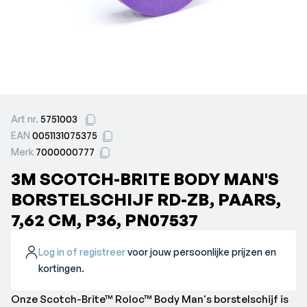
Art nr.
5751003
EAN
0051131075375
Merk
7000000777
3M SCOTCH-BRITE BODY MAN'S
BORSTELSCHIJF RD-ZB, PAARS,
7,62 CM, P36, PN07537
Log in of registreer
voor jouw persoonlijke prijzen en
kortingen.
Onze Scotch-Brite™ Roloc™ Body Man's borstelschijf is