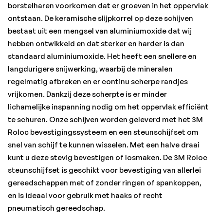
en is ideaal voor gebruik met haaks of recht
borstelharen voorkomen dat er groeven in het oppervlak
pneumatisch gereedschap.
ontstaan. De keramische slijpkorrel op deze schijven
bestaat uit een mengsel van aluminiumoxide dat wij
• Gevormde borstels met schuurmiddel voor effectiever
hebben ontwikkeld en dat sterker en harder is dan
strippen, ontbramen, overlopen, afwerken, polijsten,
standaard aluminiumoxide. Het heeft een snellere en
reinigen en verwijderen van coatings, met minder druk
langdurigere snijwerking, waarbij de mineralen
dan draadborstels.
regelmatig afbreken en er continu scherpe randjes
• De door 3M™ ontwikkelde keramische slijpkorrels
vrijkomen. Dankzij deze scherpte is er minder
bieden krachtige slijpprestaties en consistente kwaliteit
lichamelijke inspanning nodig om het oppervlak efficiënt
in de afwerking gedurende de hele levensduur van de
te schuren. Onze schijven worden geleverd met het 3M
schijf.
Roloc bevestigingssysteem en een steunschijfset om
• Flexibele borstelharen hebben een lagere druk nodig
snel van schijf te kunnen wisselen. Met een halve draai
dan draadborstels en passen zich aan de contouren aan,
kunt u deze stevig bevestigen of losmaken. De 3M Roloc
zelfs die van complexe onderdelen.
steunschijfset is geschikt voor bevestiging van allerlei
• De borstelharen staan op een ideale afstand voor het
gereedschappen met of zonder ringen of spankoppen,
verwijderen van coatings en andere stoffen die zich snel
en is ideaal voor gebruik met haaks of recht
ophopen.
pneumatisch gereedschap.
• Zonder staaldraden voor extra veiligheid