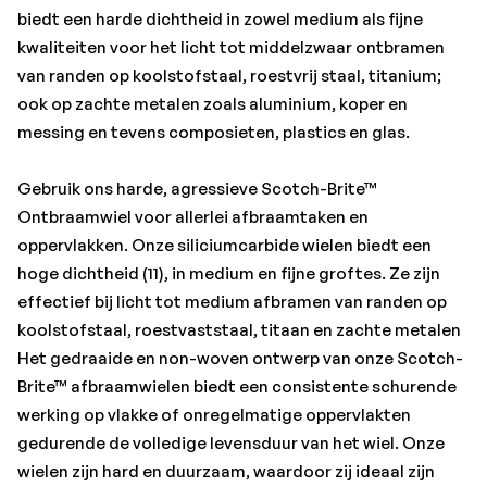
gedurende de volledige levensduur van het wiel. Onze
biedt een harde dichtheid in zowel medium als fijne
wielen zijn hard en duurzaam, waardoor zij ideaal zijn
kwaliteiten voor het licht tot middelzwaar ontbramen
voor het afbramen van geperste of laser gesneden
van randen op koolstofstaal, roestvrij staal, titanium;
onderdelen, reinigen of finishen na het bandschuren,
ook op zachte metalen zoals aluminium, koper en
waardoor er minder groeven in het basismateriaal
messing en tevens composieten, plastics en glas.
komen. Ze bieden een superieure finish, waardoor er
mogelijk geen verdere finishingstappen nodig zijn. Ze
Gebruik ons harde, agressieve Scotch-Brite™
gebruiken een extra scherpe siliciumcarbide
Ontbraamwiel voor allerlei afbraamtaken en
schuurkorrel, een synthetisch materiaal dat meestal
oppervlakken. Onze siliciumcarbide wielen biedt een
wordt gebruikt in toepassingen met weinig druk, zoals bij
hoge dichtheid (11), in medium en fijne groftes. Ze zijn
finishen en voorbereiding van verflagen. Siliciumcarbide
effectief bij licht tot medium afbramen van randen op
breekt sneller af dan aluminiumoxide, en geeft een
koolstofstaal, roestvaststaal, titaan en zachte metalen
fijnere finish. Het open webmateriaal blijft koel bij
Het gedraaide en non-woven ontwerp van onze Scotch-
gebruik en is volloopbestendig, waardoor de vezels niet
Brite™ afbraamwielen biedt een consistente schurende
verstopt raken. In combinatie met het voortdurende
werking op vlakke of onregelmatige oppervlakten
afbreken van de vezels in het web waardoor nieuwe
gedurende de volledige levensduur van het wiel. Onze
mineralen bloot komen, zorgt dat voor een voortdurend
wielen zijn hard en duurzaam, waardoor zij ideaal zijn