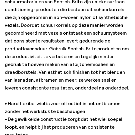
schuurmaterialen van Scotch-Brite zijn unieke surface
loopt, en helpt bij het produceren van consistente
conditioning-producten die bestaan uit schuurkorrels
resultaten
die zijn opgenomen in non-woven nylon of synthetische
• Scotch-Brite™ non-woven materiaal is bestand
vezels. Doordat schuurkorrels op deze manier worden
tegenvollopen en stelt continu nieuwe schuurkorrels
gecombineerd met vezels ontstaat een schuursysteem
bloot voor continue snijkracht
dat consistente resultaten levert gedurende de
• Minimaliseert de opbouw van warmte om het risico van
productlevensduur. Gebruik Scotch-Brite producten om
verkleuring en kromtrekken op warmtegevoelige
de productiviteit te verbeteren en tegelijk minder
substraten te verminderen
gebruik te hoeven maken van afbijtchemicaliën en
• Effectief voor alle soorten metalen, composieten, en
draadborstels. Van esthetisch finishen tot het blenden
glas, waarbij één wiel meer taken aankan
van lasnaden, afbramen en meer: ze werken snel en
• Effectief voor alle soorten metalen, composieten en
leveren consistente resultaten, onderdeel na onderdeel.
glas, waarbij één wiel voor meer taken kan worden
gebruikt
• Hard flexibel wiel is zeer effectief in het ontbramen
zonder het werkstuk te beschadigen
• De gewikkelde constructie zorgt dat het wiel soepel
loopt, en helpt bij het produceren van consistente
resultaten