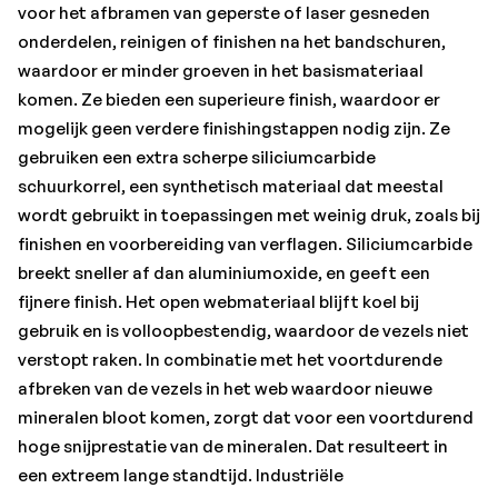
hoge snijprestatie van de mineralen. Dat resulteert in
voor het afbramen van geperste of laser gesneden
een extreem lange standtijd. Industriële
onderdelen, reinigen of finishen na het bandschuren,
schuurmaterialen van Scotch-Brite zijn unieke surface
waardoor er minder groeven in het basismateriaal
conditioning-producten die bestaan uit schuurkorrels
komen. Ze bieden een superieure finish, waardoor er
die zijn opgenomen in non-woven nylon of synthetische
mogelijk geen verdere finishingstappen nodig zijn. Ze
vezels. Doordat schuurkorrels op deze manier worden
gebruiken een extra scherpe siliciumcarbide
gecombineerd met vezels ontstaat een schuursysteem
schuurkorrel, een synthetisch materiaal dat meestal
dat consistente resultaten levert gedurende de
wordt gebruikt in toepassingen met weinig druk, zoals bij
productlevensduur. Gebruik Scotch-Brite producten om
finishen en voorbereiding van verflagen. Siliciumcarbide
de productiviteit te verbeteren en tegelijk minder
breekt sneller af dan aluminiumoxide, en geeft een
gebruik te hoeven maken van afbijtchemicaliën en
fijnere finish. Het open webmateriaal blijft koel bij
draadborstels. Van esthetisch finishen tot het blenden
gebruik en is volloopbestendig, waardoor de vezels niet
van lasnaden, afbramen en meer: ze werken snel en
verstopt raken. In combinatie met het voortdurende
leveren consistente resultaten, onderdeel na onderdeel.
afbreken van de vezels in het web waardoor nieuwe
mineralen bloot komen, zorgt dat voor een voortdurend
• Hard flexibel wiel is zeer effectief in het ontbramen
hoge snijprestatie van de mineralen. Dat resulteert in
zonder het werkstuk te beschadigen
een extreem lange standtijd. Industriële
• De gewikkelde constructie zorgt dat het wiel soepel